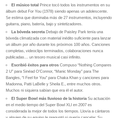
El músico total
Prince tocó todos los instrumentos en su
álbum debut For You (1978) siendo apenas un adolescente.
Se estima que dominaba más de 27 instrumentos, incluyendo
guitarra, piano, batería, bajo y sintetizadores.
La bóveda secreta
Debajo de Paisley Park tenía una
bóveda climatizada con material inédito suficiente para lanzar
un álbum por año durante los próximos 100 años. Canciones
completas, videoclips terminados, colaboraciones nunca
publicadas… un tesoro musical casi infinito.
Escribió éxitos para otros
Compuso “Nothing Compares
2 U” para Sinéad O’Connor, “Manic Monday” para The
Bangles, “I Feel for You” para Chaka Khan y canciones para
Madonna, Patti LaBelle y Sheila E., entre muchos otros.
Muchos ni siquiera sabían que era él el autor.
El Super Bowl más lluvioso de la historia
Su actuación
en el medio tiempo del Super Bowl XLI en 2007 es
considerada la mejor de todos los tiempos. Llovía a cántaros
y alguien de su equipo le preguntó si quería cancelar. Su