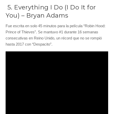
5. Everything I Do (I Do It for
You) – Bryan Adams
Fue escrita en solo 45 minutos para la película “Robin Hood:
Prince of Thieves”. Se mantuvo #1 durante 16 semanas
consecutivas en Reino Unido, un récord que no se rompió
hasta 2017 con “Despacito”.