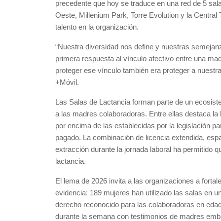
precedente que hoy se traduce en una red de 5 sal
Oeste, Millenium Park, Torre Evolution y la Centra
talento en la organización.
“Nuestra diversidad nos define y nuestras semejan
primera respuesta al vínculo afectivo entre una m
proteger ese vínculo también era proteger a nuestr
+Móvil.
Las Salas de Lactancia forman parte de un ecosis
a las madres colaboradoras. Entre ellas destaca la
por encima de las establecidas por la legislació
pagado. La combinación de licencia extendida, espaci
extracción durante la jornada laboral ha permitido q
lactancia.
El lema de 2026 invita a las organizaciones a fortal
evidencia: 189 mujeres han utilizado las salas en 
derecho reconocido para las colaboradoras en edad 
durante la semana con testimonios de madres embaj