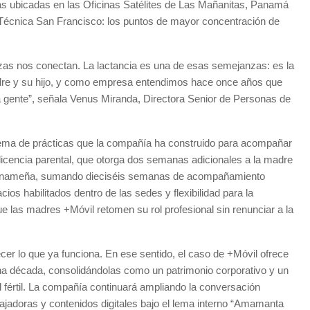
as ubicadas en las Oficinas Satélites de Las Mañanitas, Panamá
l Técnica San Francisco: los puntos de mayor concentración de
zas nos conectan. La lactancia es una de esas semejanzas: es la
adre y su hijo, y como empresa entendimos hace once años que
a gente”, señala Venus Miranda, Directora Senior de Personas de
tema de prácticas que la compañía ha construido para acompañar
 licencia parental, que otorga dos semanas adicionales a la madre
n panameña, sumando dieciséis semanas de acompañamiento
os habilitados dentro de las sedes y flexibilidad para la
ue las madres +Móvil retomen su rol profesional sin renunciar a la
ecer lo que ya funciona. En ese sentido, el caso de +Móvil ofrece
una década, consolidándolas como un patrimonio corporativo y un
fértil. La compañía continuará ampliando la conversación
adoras y contenidos digitales bajo el lema interno “Amamanta