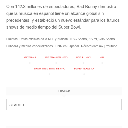
Con 142.3 millones de espectadores, Bad Bunny demostró
que la música en español tiene un alcance global sin
precedentes, y estableció un nuevo estándar para los futuros
shows de medio tiempo del Super Bowl.
Fuentes: Datos oficiales de la NFL y Nielsen | NBC Sports, ESPN, CBS Sports |
Billboard y medios especializados | CNN en Español | Récord.com.mx | Youtube
ANTENA 8
ANTENA 8 EN VIVO
BAD BUNNY
NFL
SHOW DE MEDIO TIEMPO
SUPER BOWL LX
BUSCAR
Search
for: