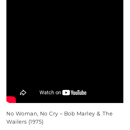
No Woman, No Cry – Bob Marley & The
Wailers (1975)