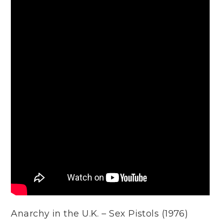
Anarchy in the U.K. – Sex Pistols (1976)