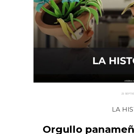
23 SEPTI
LA HI
Orgullo panameño: