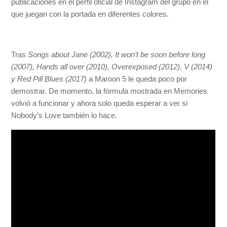
publicaciones en el perfil oficial de Instagram del grupo en el
que juegan con la portada en diferentes colores.
Tras
Songs about Jane (2002), It won’t be soon before long
(2007), Hands all over (2010), Overexposed (2012), V (2014)
y Red Pill Blues (2017)
a Maroon 5 le queda poco por
demostrar. De momento, la fórmula mostrada en Memories
volvió a funcionar y ahora solo queda esperar a ver si
Nobody’s Love también lo hace.