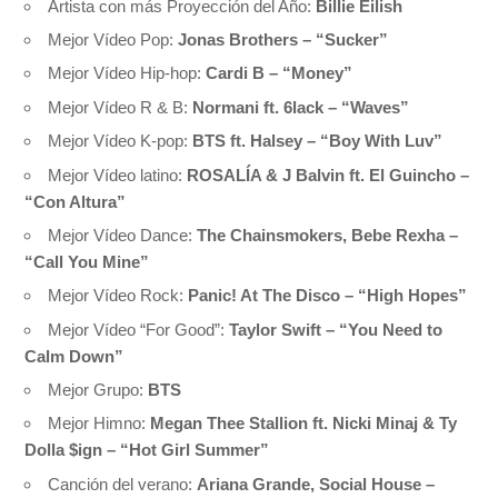
Artista con más Proyección del Año:
Billie Eilish
Mejor Vídeo Pop:
Jonas Brothers – “Sucker”
Mejor Vídeo Hip-hop:
Cardi B – “Money”
Mejor Vídeo R & B:
Normani ft. 6lack – “Waves”
Mejor Vídeo K-pop:
BTS ft. Halsey – “Boy With Luv”
Mejor Vídeo latino:
ROSALÍA & J Balvin ft. El Guincho –
“Con Altura”
Mejor Vídeo Dance:
The Chainsmokers, Bebe Rexha –
“Call You Mine”
Mejor Vídeo Rock:
Panic! At The Disco – “High Hopes”
Mejor Vídeo “For Good”:
Taylor Swift – “You Need to
Calm Down”
Mejor Grupo:
BTS
Mejor Himno:
Megan Thee Stallion ft. Nicki Minaj & Ty
Dolla $ign – “Hot Girl Summer”
Canción del verano:
Ariana Grande, Social House –