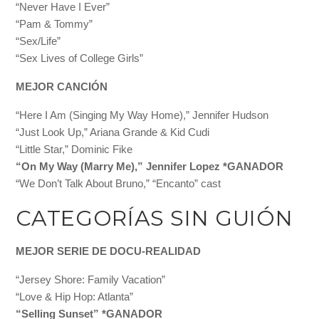
“Never Have I Ever”
“Pam & Tommy”
“Sex/Life”
“Sex Lives of College Girls”
MEJOR CANCIÓN
“Here I Am (Singing My Way Home),” Jennifer Hudson
“Just Look Up,” Ariana Grande & Kid Cudi
“Little Star,” Dominic Fike
“On My Way (Marry Me),” Jennifer Lopez *GANADOR
“We Don’t Talk About Bruno,” “Encanto” cast
CATEGORÍAS SIN GUIÓN
MEJOR SERIE DE DOCU-REALIDAD
“Jersey Shore: Family Vacation”
“Love & Hip Hop: Atlanta”
“Selling Sunset” *GANADOR