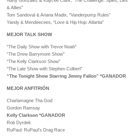
Nany Gonzalez & Kaycee Clark, “The Challenge: Spies, Lies
& Allies”
Tom Sandoval & Ariana Madix, “Vanderpump Rules”
Yandy & Mendeecees, “Love & Hip Hop: Atlanta”
MEJOR TALK SHOW
“The Daily Show with Trevor Noah”
“The Drew Barrymore Show”
“The Kelly Clarkson Show”
“The Late Show with Stephen Colbert”
“The Tonight Show Starring Jimmy Fallon” *GANADOR
MEJOR ANFITRIÓN
Charlamagne Tha God
Gordon Ramsay
Kelly Clarkson *GANADOR
Rob Dyrdek
RuPaul: RuPaul’s Drag Race