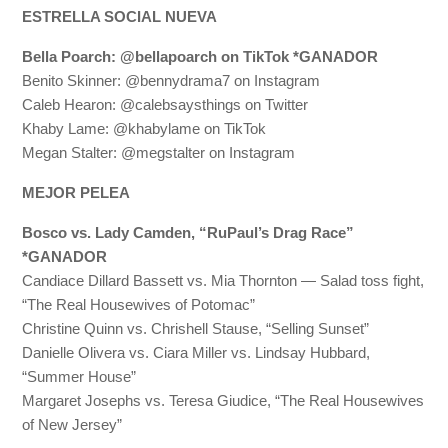
ESTRELLA SOCIAL NUEVA
Bella Poarch: @bellapoarch on TikTok *GANADOR
Benito Skinner: @bennydrama7 on Instagram
Caleb Hearon: @calebsaysthings on Twitter
Khaby Lame: @khabylame on TikTok
Megan Stalter: @megstalter on Instagram
MEJOR PELEA
Bosco vs. Lady Camden, “RuPaul’s Drag Race”
*GANADOR
Candiace Dillard Bassett vs. Mia Thornton — Salad toss fight,
“The Real Housewives of Potomac”
Christine Quinn vs. Chrishell Stause, “Selling Sunset”
Danielle Olivera vs. Ciara Miller vs. Lindsay Hubbard,
“Summer House”
Margaret Josephs vs. Teresa Giudice, “The Real Housewives
of New Jersey”