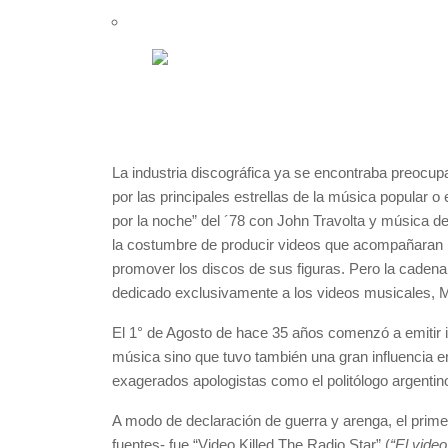
La industria discográfica ya se encontraba preocu
por las principales estrellas de la música popular o
por la noche” del ´78 con John Travolta y música d
la costumbre de producir videos que acompañaran l
promover los discos de sus figuras. Pero la cadena
dedicado exclusivamente a los videos musicales, 
El 1° de Agosto de hace 35 años comenzó a emitir in
música sino que tuvo también una gran influencia e
exagerados apologistas como el politólogo argentin
A modo de declaración de guerra y arenga, el prime
fuentes- fue “Video Killed The Radio Star” (
“El video