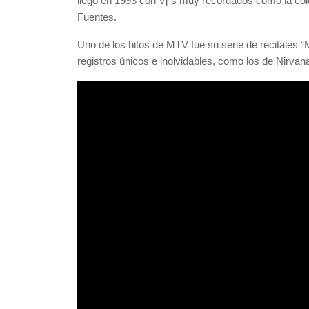
llegó en 1993 con Vj´s muy recordados como la colo
Fuentes.
Uno de los hitos de MTV fue su serie de recitales 
registros únicos e inolvidables, como los de Nirvan