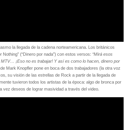
siasmo la llegada de la cadena norteamericana. Los británicos
r Nothing” (“Dinero por nada”) con estos versos:
“Mirá esos
la MTV… ¡Eso no es trabajar! Y así es como lo hacen, dinero por
 de Mark Knopfler pone en boca de dos trabajadores (la otra voz
, su visión de las estrellas de Rock a partir de la llegada de
nte tuvieron todos los artistas de la época: algo de bronca por
a vez deseos de lograr masividad a través del video.