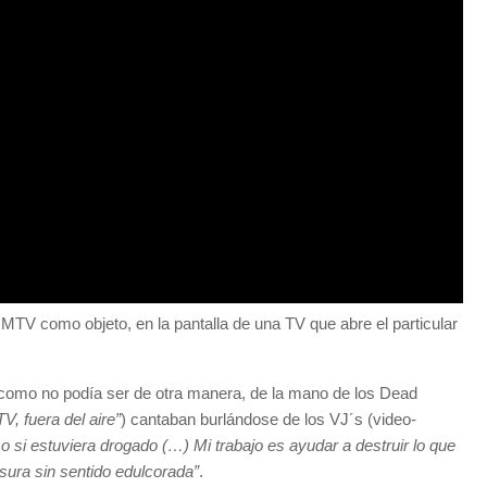
 MTV como objeto, en la pantalla de una TV que abre el particular
, como no podía ser de otra manera, de la mano de los Dead
V, fuera del aire”
) cantaban burlándose de los VJ´s (video-
o si estuviera drogado (…) Mi trabajo es ayudar a destruir lo que
sura sin sentido edulcorada”
.