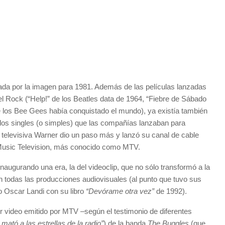
pada por la imagen para 1981. Además de las películas lanzadas
 el Rock (“Help!” de los Beatles data de 1964, “Fiebre de Sábado
e los Bee Gees había conquistado el mundo), ya existía también
os singles (o simples) que las compañías lanzaban para
 televisiva Warner dio un paso más y lanzó su canal de cable
Music Television, más conocido como MTV.
augurando una era, la del videoclip, que no sólo transformó a la
n todas las producciones audiovisuales (al punto que tuvo sus
o Oscar Landi con su libro
“Devórame otra vez”
de 1992).
r video emitido por MTV –según el testimonio de diferentes
 mató a las estrellas de la radio”
) de la banda
The Buggles
(que