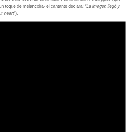
un toque de melancolía- el cantante declara:
“La imagen llegó y
r heart”
).