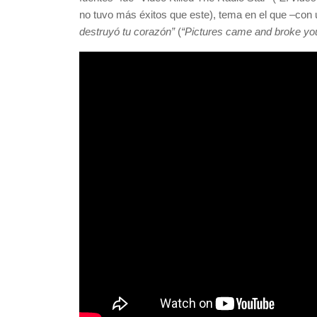
no tuvo más éxitos que este), tema en el que –con 
destruyó tu corazón”
(
“Pictures came and broke you