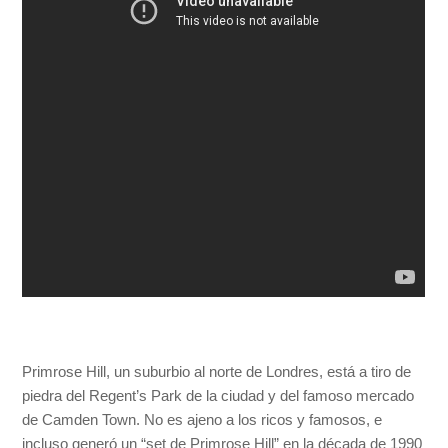
Primrose Hill, un suburbio al norte de Londres, está a tiro de
piedra del Regent’s Park de la ciudad y del famoso mercado
de Camden Town. No es ajeno a los ricos y famosos, e
incluso generó un “set de Primrose Hill” en la década de 1990