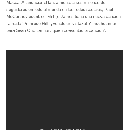
Macca. Al anunciar el lanzamiento a sus millones de
seguidores en todo el mundo en las redes sociales, Paul
McCartney escribió: “Mi hijo James tiene una nueva canción
llamada ‘Primrose Hill’. ¡Échale un vistazo! Y mucho amor
para Sean Ono Lennon, quien coescribió la canción”.