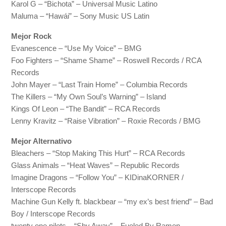
Karol G – “Bichota” – Universal Music Latino
Maluma – “Hawái” – Sony Music US Latin
Mejor Rock
Evanescence – “Use My Voice” – BMG
Foo Fighters – “Shame Shame” – Roswell Records / RCA
Records
John Mayer – “Last Train Home” – Columbia Records
The Killers – “My Own Soul’s Warning” – Island
Kings Of Leon – “The Bandit” – RCA Records
Lenny Kravitz – “Raise Vibration” – Roxie Records / BMG
Mejor Alternativo
Bleachers – “Stop Making This Hurt” – RCA Records
Glass Animals – “Heat Waves” – Republic Records
Imagine Dragons – “Follow You” – KIDinaKORNER /
Interscope Records
Machine Gun Kelly ft. blackbear – “my ex’s best friend” – Bad
Boy / Interscope Records
twenty one pilots – “Shy Away” – Fueled By Ramen