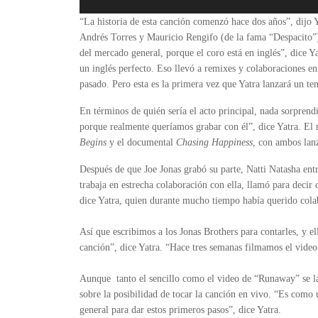
“La historia de esta canción comenzó hace dos años”, dijo Y
Andrés Torres y Mauricio Rengifo (de la fama “Despacito”) 
del mercado general, porque el coro está en inglés”, dice Y
un inglés perfecto. Eso llevó a remixes y colaboraciones 
pasado. Pero esta es la primera vez que Yatra lanzará un t
En términos de quién sería el acto principal, nada sorprendi
porque realmente queríamos grabar con él”, dice Yatra. E
Begins
y el documental
Chasing Happiness
, con ambos lanz
Después de que Joe Jonas grabó su parte, Natti Natasha en
trabaja en estrecha colaboración con ella, llamó para decir 
dice Yatra, quien durante mucho tiempo había querido cola
Así que escribimos a los Jonas Brothers para contarles, y ell
canción”, dice Yatra. “Hace tres semanas filmamos el video
Aunque tanto el sencillo como el video de “Runaway” se la
sobre la posibilidad de tocar la canción en vivo. “Es como
general para dar estos primeros pasos”, dice Yatra.