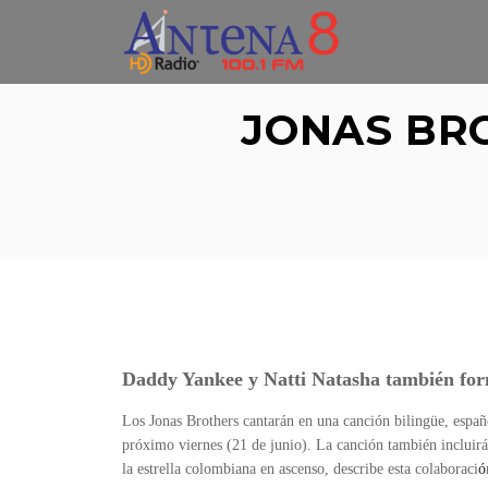
Skip
to
content
JONAS BR
Daddy Yankee y Natti Natasha también for
Los Jonas Brothers cantarán en una canción bilingüe, españ
próximo viernes (21 de junio). La canción también incluir
la estrella colombiana en ascenso, describe esta colaboraci
ó