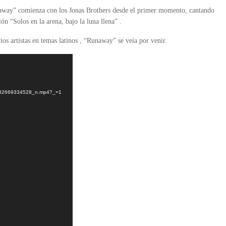
away” comienza con los Jonas Brothers desde el primer momento, cantando
ión “Solos en la arena, bajo la luna llena” .
os artistas en temas latinos , “Runaway” se veía por venir.
282669334528_n.mp4?_=1