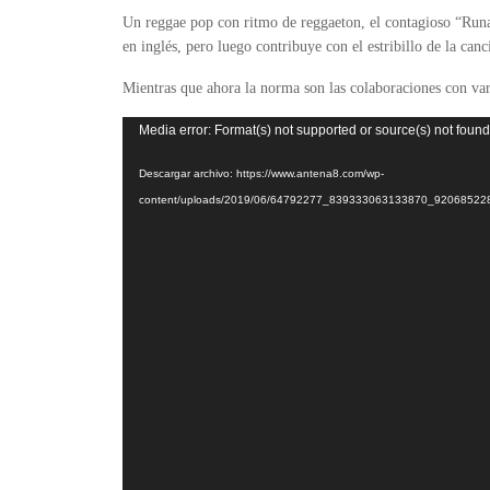
Un reggae pop con ritmo de reggaeton, el contagioso “Run
en inglés, pero luego contribuye con el estribillo de la canc
Mientras que ahora la norma son las colaboraciones con vari
Reproductor
Media error: Format(s) not supported or source(s) not found
de
Descargar archivo: https://www.antena8.com/wp-
vídeo
content/uploads/2019/06/64792277_839333063133870_9206852