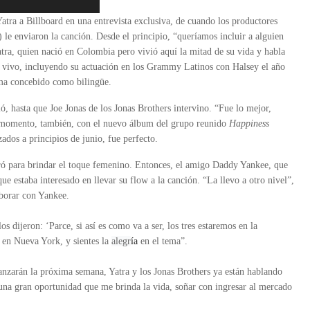
atra a Billboard en una entrevista exclusiva, de cuando los productores
le enviaron la canción. Desde el principio, “queríamos incluir a alguien
atra, quien nació en Colombia pero vivió aquí la mitad de su vida y habla
en vivo, incluyendo su actuación en los Grammy Latinos con Halsey el año
ema concebido como bilingüe.
ó, hasta que Joe Jonas de los Jonas Brothers intervino. “Fue lo mejor,
l momento, también, con el nuevo álbum del grupo reunido
Happiness
ados a principios de junio, fue perfecto.
tró para brindar el toque femenino. Entonces, el amigo Daddy Yankee, que
que estaba interesado en llevar su flow a la canción. “La llevo a otro nivel”,
borar con Yankee.
os dijeron: ‘Parce, si así es como va a ser, los tres estaremos en la
 en Nueva York, y sientes la
alegr
ía
en el tema”.
nzarán la próxima semana, Yatra y los Jonas Brothers ya están hablando
 una gran oportunidad que me brinda la vida, soñar con ingresar al mercado