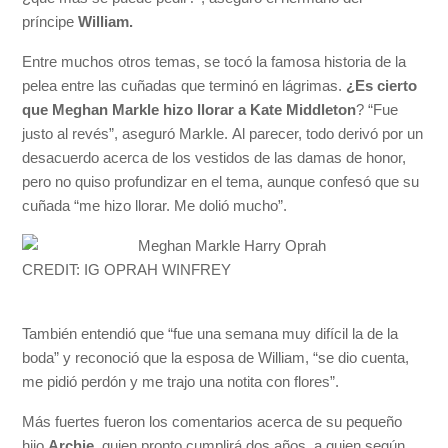
príncipe
William.
Entre muchos otros temas, se tocó la famosa historia de la
pelea entre las cuñadas que terminó en lágrimas.
¿Es cierto
que Meghan Markle hizo llorar a
Kate Middleton
? “Fue
justo al revés”, aseguró Markle. Al parecer, todo derivó por un
desacuerdo acerca de los vestidos de las damas de honor,
pero no quiso profundizar en el tema, aunque confesó que su
cuñada “me hizo llorar. Me dolió mucho”.
CREDIT: IG OPRAH WINFREY
También entendió que “fue una semana muy difícil la de la
boda” y reconoció que la esposa de William, “se dio cuenta,
me pidió perdón y me trajo una notita con flores”.
Más fuertes fueron los comentarios acerca de su pequeño
hijo
Archie,
quien pronto cumplirá dos años, a quien según