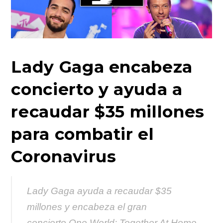
Lady Gaga encabeza
concierto y ayuda a
recaudar $35 millones
para combatir el
Coronavirus
Lady Gaga ayuda a recaudar $35
millones y encabeza el gran
concierto
One World: Together At Home