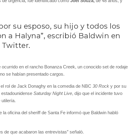
s de urgencia, fue identificado como
Joel Souza,
de 48 años, y
por su esposo, su hijo y todos los
n a Halyna”, escribió Baldwin en
Twitter.
te ocurrido en el rancho Bonanza Creek, un conocido set de rodaje
o no se habían presentado cargos.
 el rol de Jack Donaghy en la comedia de NBC
30 Rock
y por su
TV estadounidense
Saturday Night Live
, dijo que el incidente tuvo
utilería.
la oficina del sheriff de Santa Fe informó que Baldwin habló
és de que acabaron las entrevistas” señaló.