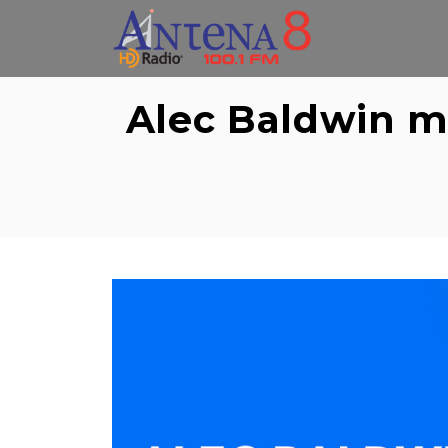
Skip
to
content
Alec Baldwin m