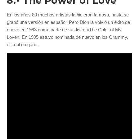
8.- The Pow
er of Love
En los años 80 muchos artistas la hicieron famosa, hasta se
grabó una versión en español. Pero Dion la volvió un éxito de
nuevo en 1993 como parte de su disco «The Color of My
Love». En 1995 estuvo nominada de nuevo en los Grammy,
el cual no ganó.